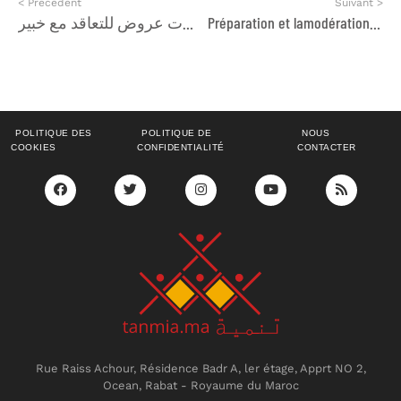
< Précédent
Suivant >
إعلان عن تلقي طلبات عروض للتعاقد مع خبير
Préparation et lamodération de 19 ateliers de feedback interne au profit de managers de la GIZ Maroc
POLITIQUE DES
POLITIQUE DE
NOUS
COOKIES
CONFIDENTIALITÉ
CONTACTER
Rue Raiss Achour, Résidence Badr A, ler étage, Apprt NO 2,
Ocean, Rabat - Royaume du Maroc