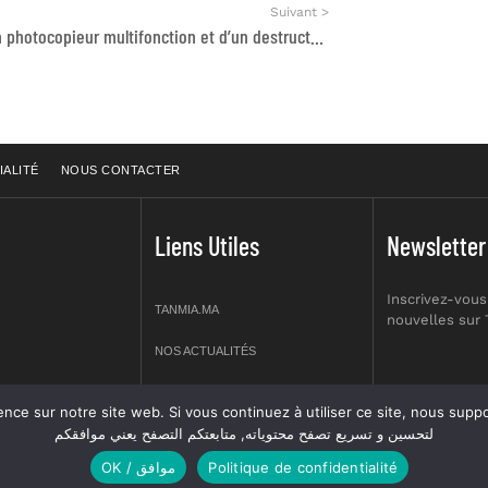
Suivant >
Achat d’un photocopieur multifonction et d’un destructeur de papier
IALITÉ
NOUS CONTACTER
Liens Utiles
Newsletter
Inscrivez-vous
TANMIA.MA
nouvelles sur
NOS ACTUALITÉS
APPELS D’OFFRES
re site web. Si vous continuez à utiliser ce site, nous supposerons que vous en êtes s
prt NO 2,
لتحسين و تسريع تصفح محتوياته, متابعتكم التصفح يعني موافقكم
OFFRES D’EMPLOI
OK / موافق
Politique de confidentialité
GUIDES