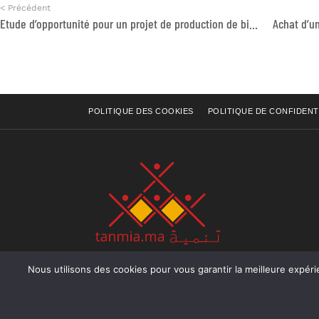
< Précédent
Etude d’opportunité pour un projet de production de biogaz domestique en milieu rural au Maroc
POLITIQUE DES COOKIES
POLITIQUE DE CONFIDENT
Nous utilisons des cookies pour vous garantir la meilleure expérience sur not
Rue Raiss Achour, Résidence Badr A, ler étage, Ap
Ocean, Rabat - Royaume du Maroc
Tél : +212 (0) 5 37 70 73 50