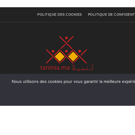
POLITIQUE DES COOKIES
POLITIQUE DE CONFIDENT
Nous utilisons des cookies pour vous garantir la meilleure expérience sur not
Rue Raiss Achour, Résidence Badr A, ler étage, Ap
Ocean, Rabat - Royaume du Maroc
Tél : +212 (0) 5 37 70 73 50
Fax : +212 (0) 5 37 70 73 50
Email : info@tanmia.ma
Creative Common 2004-2026.
Tanmia.ma
| Tous les droits