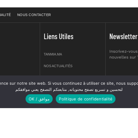
IALITÉ
NOUS CONTACTER
Liens Utiles
Newsletter
Inscrivez-vous
TANMIA.MA
nouvelles sur
NOS ACTUALITÉS
APPELS D’OFFRES
re site web. Si vous continuez à utiliser ce site, nous supposerons que vous en êtes s
prt NO 2,
لتحسين و تسريع تصفح محتوياته, متابعتكم التصفح يعني موافقكم
OFFRES D’EMPLOI
OK / موافق
Politique de confidentialité
GUIDES
ANNUIERE DES ASSOCIATIONS
 réservés