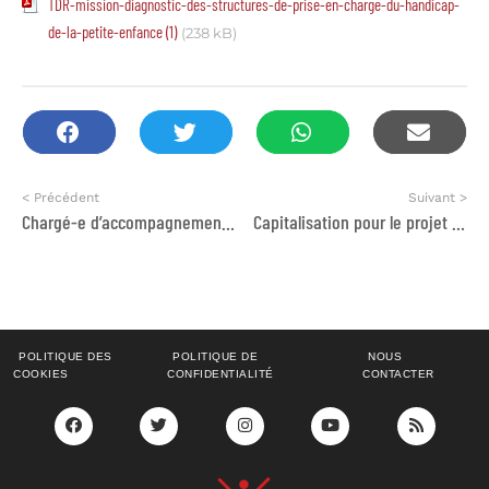
TDR-mission-diagnostic-des-structures-de-prise-en-charge-du-handicap-
de-la-petite-enfance (1)
(238 kB)
< Précédent
Suivant >
Chargé-e d’accompagnement éducation et formation
Capitalisation pour le projet FRESH du Geres au Maroc
POLITIQUE DES
POLITIQUE DE
NOUS
COOKIES
CONFIDENTIALITÉ
CONTACTER