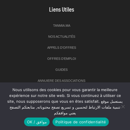
Liens Utiles
TANMIA.MA
NOS ACTUALITÉS
APPELS D’OFFRES
OFFRES D’EMPLOI
GUIDES
ANNUIERE DES ASSOCIATIONS
Nous utilisons des cookies pour vous garantir la meilleure
expérience sur notre site web. Si vous continuez à utiliser ce
Newsletter
site, nous supposerons que vous en êtes satisfait. يستعمل موقع
تنمية ملفات الارتباط لتحسين و تسريع تصفح محتوياته, متابعتكم التصفح
Inscrivez-vous à notre newsletter pour recevoir les dernières
يعني موافقكم
nouvelles sur TANMIA
OK / موافق
Politique de confidentialité