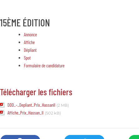
15ÈME ÉDITION
Annonce
Affiche
Dépliant
Spot
Formulaire de candidature
Télécharger les fichiers
DDD_-_Depliant_Prix_HassanII
(2 MB)
Affiche_Prix_Hassan_II
(502 kB)