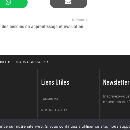
Suivant >
Evaluation des besoins en apprentissage et évaluation pédagogique
IALITÉ
NOUS CONTACTER
Liens Utiles
Newsletter
Inscrivez-vous
TANMIA.MA
nouvelles sur
NOS ACTUALITÉS
APPELS D’OFFRES
re site web. Si vous continuez à utiliser ce site, nous supposerons que vous en êtes s
prt NO 2,