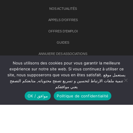
NOS ACTUALITÉS
APPELS D’OFFRES
OFFRES D’EMPLOI
GUIDES
ANNUIERE DES ASSOCIATIONS
Nous utilisons des cookies pour vous garantir la meilleure
expérience sur notre site web. Si vous continuez à utiliser ce
Newsletter
site, nous supposerons que vous en êtes satisfait. يستعمل موقع
تنمية ملفات الارتباط لتحسين و تسريع تصفح محتوياته, متابعتكم التصفح
Inscrivez-vous à notre newsletter pour recevoir les dernières
يعني موافقكم
nouvelles sur TANMIA
OK / موافق
Politique de confidentialité
Creative Common 2004-2026.
Tanmia.ma
| Tous les droits réservés
Réalisation
Agence Web
Tudiodev