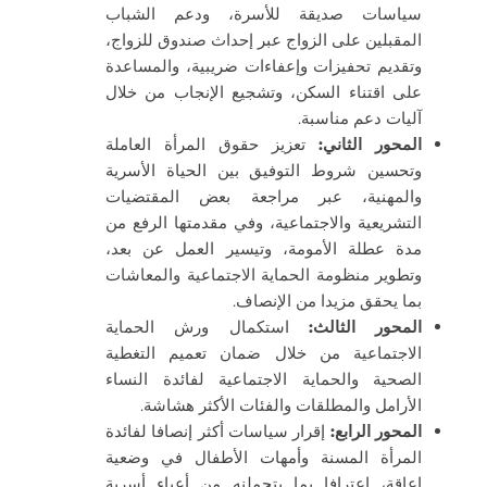
سياسات صديقة للأسرة، ودعم الشباب
المقبلين على الزواج عبر إحداث صندوق للزواج،
وتقديم تحفيزات وإعفاءات ضريبية، والمساعدة
على اقتناء السكن، وتشجيع الإنجاب من خلال
آليات دعم مناسبة.
المحور الثاني
:
تعزيز حقوق المرأة العاملة
وتحسين شروط التوفيق بين الحياة الأسرية
والمهنية، عبر مراجعة بعض المقتضيات
التشريعية والاجتماعية، وفي مقدمتها الرفع من
مدة عطلة الأمومة، وتيسير العمل عن بعد،
وتطوير منظومة الحماية الاجتماعية والمعاشات
بما يحقق مزيدا من الإنصاف.
المحور الثالث
:
استكمال ورش الحماية
الاجتماعية من خلال ضمان تعميم التغطية
الصحية والحماية الاجتماعية لفائدة النساء
الأرامل والمطلقات والفئات الأكثر هشاشة.
المحور الرابع
:
إقرار سياسات أكثر إنصافا لفائدة
المرأة المسنة وأمهات الأطفال في وضعية
إعاقة، اعترافا بما يتحملنه من أعباء أسرية