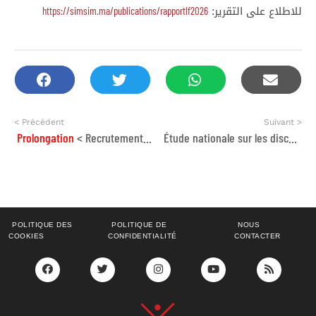
https://simsim.ma/publications/rapportlf2026
للاطلاع على التقرير:
< Précédent
Suivant >
Prolongation
< Recrutement d’une agence de communication
Étude nationale sur les discours autour des migrations étrangères dans l’espace digital au Maroc
POLITIQUE DES
POLITIQUE DE
NOUS
COOKIES
CONFIDENTIALITÉ
CONTACTER