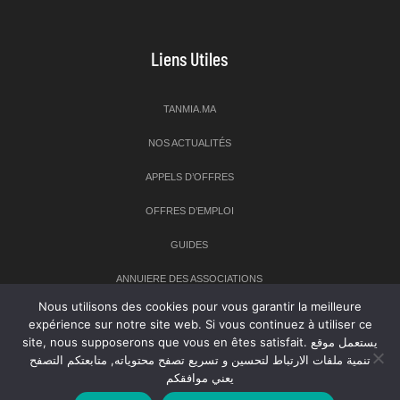
Liens Utiles
TANMIA.MA
NOS ACTUALITÉS
APPELS D’OFFRES
OFFRES D’EMPLOI
GUIDES
ANNUIERE DES ASSOCIATIONS
Nous utilisons des cookies pour vous garantir la meilleure
expérience sur notre site web. Si vous continuez à utiliser ce
Newsletter
site, nous supposerons que vous en êtes satisfait. يستعمل موقع
تنمية ملفات الارتباط لتحسين و تسريع تصفح محتوياته, متابعتكم التصفح
Inscrivez-vous à notre newsletter pour recevoir les dernières
يعني موافقكم
nouvelles sur TANMIA