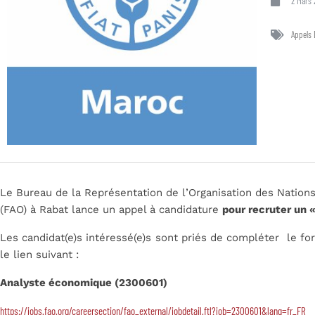
2 Mars 
Appels 
Le Bureau de la Représentation de l’Organisation des Nations 
(FAO) à Rabat lance un appel à candidature
pour recruter un 
Les candidat(e)s intéressé(e)s sont priés de compléter le fo
le lien suivant :
Analyste économique (2300601)
https://jobs.fao.org/careersection/fao_external/jobdetail.ftl?job=2300601&lang=fr_FR