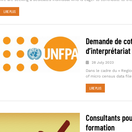
LIRE PLUS
Demande de cot
d’interprétaria
28 July 2023
Dans le cadre du « Regio
of micro census data file
LIRE PLUS
Consultants pou
formation