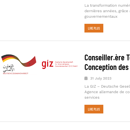
La transformation numéri
dernières années, grâc
gouvernementaux
LIRE PLUS
Conseiller.ère 
Conception des
31 July 2023
La GIZ – Deutsche Gesel
Agence allemande de coop
services
LIRE PLUS