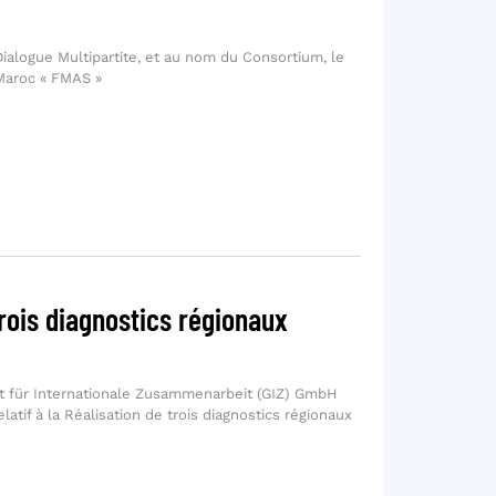
Dialogue Multipartite, et au nom du Consortium, le
Maroc « FMAS »
trois diagnostics régionaux
t für Internationale Zusammenarbeit (GIZ) GmbH
latif à la Réalisation de trois diagnostics régionaux