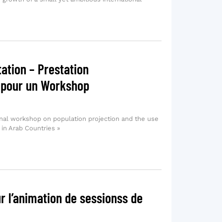
ation – Prestation
t pour un Workshop
nal workshop on population projection and the use
 in Arab Countries »
r l’animation de sessionss de