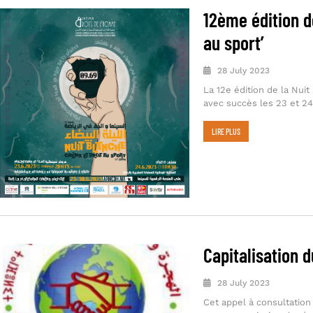
12ème édition d
au sport’
28 July 2023
La 12e édition de la Nuit
avec succès les 23 et 24
LIRE PLUS
Capitalisation 
28 July 2023
Cet appel à consultation 