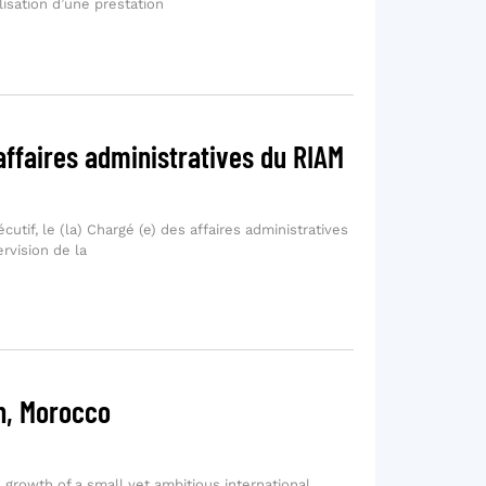
lisation d’une prestation
affaires administratives du RIAM
cutif, le (la) Chargé (e) des affaires administratives
rvision de la
on, Morocco
 growth of a small yet ambitious international