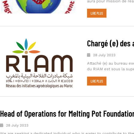
aura pour mission de réa
LIRE PLUS
Chargé (e) des 
28 July 2023
Attaché (e) au bureau exé
du RIAM est sous la supe
LIRE PLUS
Head of Operations for Melting Pot Foundati
28 July 2023
We are seeking a dedicated individual who is eager to contribute to the