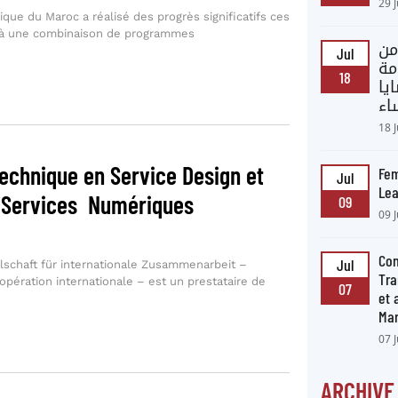
29 
que du Maroc a réalisé des progrès significatifs ces
e à une combinaison de programmes
من
Jul
مة
18
يا
اء
18 
Technique en Service Design et
Fem
Jul
Lea
 Services Numériques
09
09 
Con
Jul
lschaft für internationale Zusammenarbeit –
Tra
ération internationale – est un prestataire de
07
et
Ma
07 
ARCHIVE