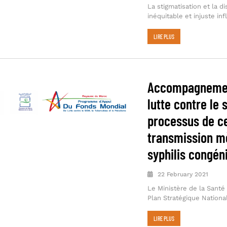
La stigmatisation et la d
inéquitable et injuste in
LIRE PLUS
Accompagnemen
lutte contre le 
processus de cer
transmission mè
syphilis congén
22 February 2021
Le Ministère de la Santé 
Plan Stratégique Nationa
LIRE PLUS