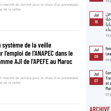
29 
 marché de service pour le choix d’un prestataire
e de la veille
من
Jul
مة
18
يا
اء
18 
u système de la veille
Fem
Jul
r l’emploi de l’ANAPEC dans le
Lea
09
amme AJI de l’APEFE au Maroc
09 
Con
Jul
Tra
 marché de service pour le choix d’un prestataire
07
et
e de la veille
Ma
07 
ARCHIVE