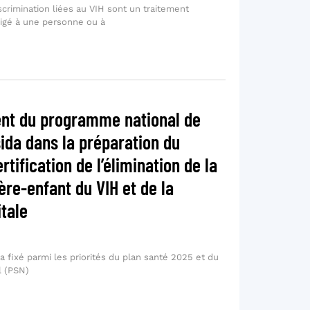
iscrimination liées au VIH sont un traitement
fligé à une personne ou à
t du programme national de
sida dans la préparation du
tification de l’élimination de la
re-enfant du VIH et de la
itale
a fixé parmi les priorités du plan santé 2025 et du
l (PSN)