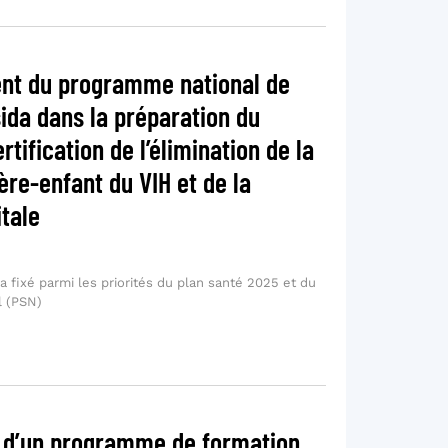
t du programme national de
sida dans la préparation du
tification de l’élimination de la
re-enfant du VIH et de la
itale
a fixé parmi les priorités du plan santé 2025 et du
l (PSN)
d’un programme de formation