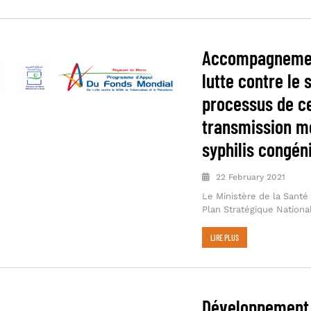
Accompagnemen
lutte contre le 
processus de cer
transmission mè
syphilis congén
22 February 2021
Le Ministère de la Santé 
Plan Stratégique Nationa
LIRE PLUS
Développement 