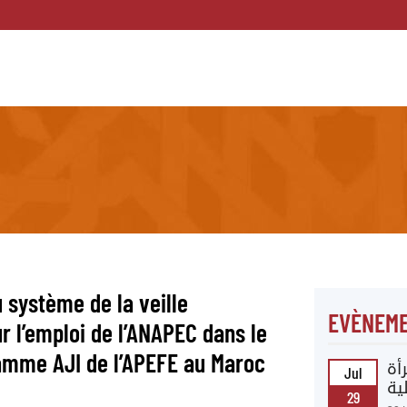
u système de la veille
EVÈNEME
r l’emploi de l’ANAPEC dans le
amme AJI de l’APEFE au Maroc
أة
Jul
ية
29