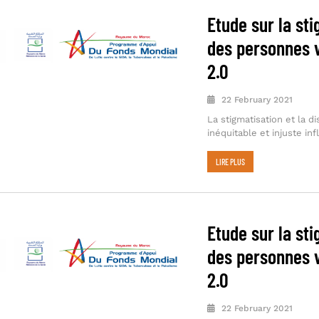
Etude sur la sti
des personnes 
2.0
22 February 2021
La stigmatisation et la d
inéquitable et injuste in
LIRE PLUS
Etude sur la sti
des personnes 
2.0
22 February 2021