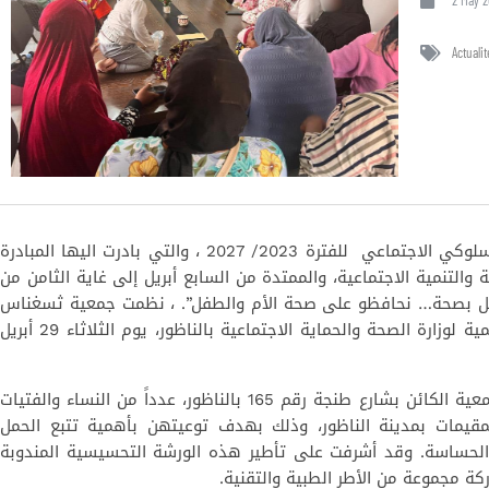
Actualit
تنفيذا لاستراتيجية التواصل من أجل التغيير السلوكي الاجتماعي للفترة 2023/ 2027 ، والتي بادرت اليها المبادرة
 والتنمية الاجتماعية، والممتدة من السابع أبريل إلى غاية الثامن من
كملو الحمل بصحة… نحافظو على صحة الأم والطفل”. ، نظمت جمعية ثسغناس
للثقافة والتنمية وبتنسيق مع المندوبية الإقليمية لوزارة الصحة والحماية الاجتماعية بالناظور، يوم الثلاثاء 29 أبريل
استهدفت هذه الحملة، التي احتضنها مقر الجمعية الكائن بشارع طنجة رقم 165 بالناظور، عدداً من النساء والفتيات
لمقيمات بمدينة الناظور، وذلك بهدف توعيتهن بأهمية تتبع الحمل
ة الحساسة. وقد أشرفت على تأطير هذه الورشة التحسيسية المندوبة
كة مجموعة من الأطر الطبية والتقنية.