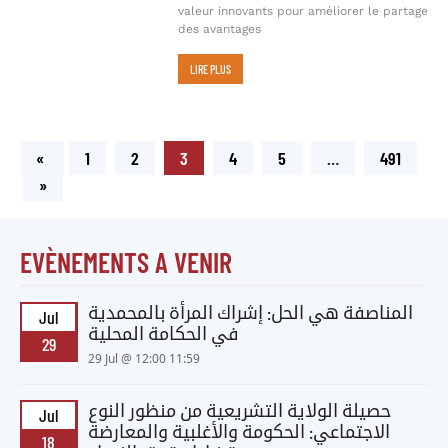
valeur innovants pour améliorer le partage
des avantages
LIRE PLUS
«
1
2
3
4
5
…
491
»
EVÈNEMENTS A VENIR
المناصفة هي الحل: إشراك المرأة بالمحمدية
Jul
في الحكامة المحلية
29
29 Jul @ 12:00 11:59
حصيلة الولاية التشريعية من منظور النوع
Jul
الاجتماعي: الحكومة والأغلبية والمعارضة
18