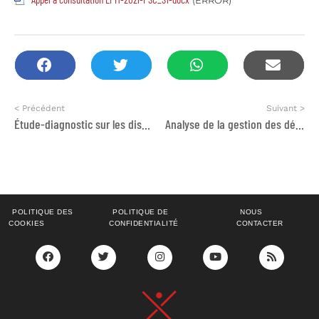
(ERROR)
< Précédent
Suivant >
Étude-diagnostic sur les discriminations subies par les mères célibataires dans leurs itinéraires de vie au Maroc
Analyse de la gestion des déchets solides municipaux à Tanger
POLITIQUE DES
POLITIQUE DE
NOUS
COOKIES
CONFIDENTIALITÉ
CONTACTER