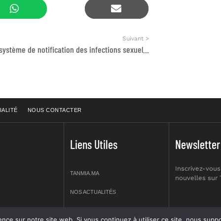
Suivant >
Revue du système de notification des infections sexuellement transmissibles au Maroc
IALITÉ
NOUS CONTACTER
Liens Utiles
Newsletter
Inscrivez-vous
TANMIA.MA
nouvelles sur
NOS ACTUALITÉS
APPELS D’OFFRES
re site web. Si vous continuez à utiliser ce site, nous supposerons que vous en êtes s
prt NO 2,