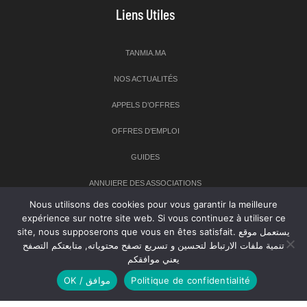
Liens Utiles
TANMIA.MA
NOS ACTUALITÉS
APPELS D’OFFRES
OFFRES D’EMPLOI
GUIDES
ANNUIERE DES ASSOCIATIONS
Nous utilisons des cookies pour vous garantir la meilleure
expérience sur notre site web. Si vous continuez à utiliser ce
Newsletter
site, nous supposerons que vous en êtes satisfait. يستعمل موقع
تنمية ملفات الارتباط لتحسين و تسريع تصفح محتوياته, متابعتكم التصفح
Inscrivez-vous à notre newsletter pour recevoir les dernières
يعني موافقكم
nouvelles sur TANMIA
OK / موافق
Politique de confidentialité