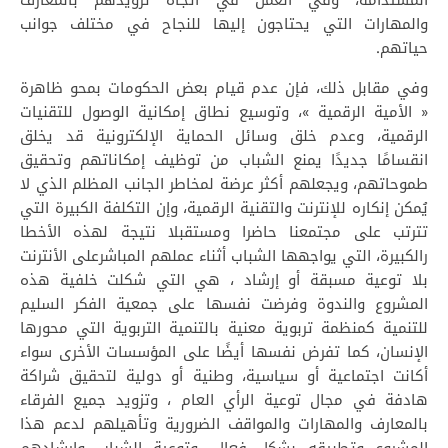
المستدامة، وفي العمل في اتجاه تزويدهم بالمعارف
والمهارات التي يحتاجون إليها للنجاح في مختلف جوانب
حياتهم.
وفي مقابل ذلك، فإن عدم قيام بعض الحكومات بمحو ظاهرة
« الأمية الرقمية »، وتوسيع نطاق إمكانية الوصول للتقنيات
الرقمية، وعدم خلق وسائل الحماية الإلكترونية قد يخلق
انقسامًا جديدًا يمنع الشباب من توظيف إمكاناتهم وتحقيق
طموحاتهم، ويجعلهم أكثر عرضة لمخاطر الجانب المظلم الذي لا
يُمكن إنكاره للإنترنت والتقنية الرقمية، وإن التكلفة الكبيرة التي
تترتب على مجتمعنا حاضرا ومستقبلا نتيجة لهذه الأخطا
رالكبيرة، التي يواجهها الشباب أثناء عملهم المباشرعلى الأنترنت
بلا توعية مسبقة أو إرشاد ، هي التي شكلت خلفية هذه
المشروع والندوة وفرضت نفسها على جمعية الفكر السليم
للتنمية كمنظمة تربوية معنية بالتنمية التربوية التي محورها
الإنسان، كما تفرض نفسها أيضًا على المؤسسات الأخرى سواء
أكانت اجتماعية أو سياسية، وطنية أو دولية لتحقيق شراكة
هادفة في مجال توعية الرأي العام ، وتزويد جميع الفرقاء
بالمعارف والمهارات والمواقف الضرورية وتأهيلهم لدعم هذا