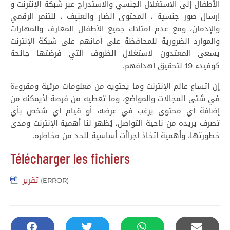
الأطفال إلى الاستغلال الجنسي والاستدراج عبر شبكة الإنترنت و
إرسال صور جنسية ، المحتوى الضار والعنيف ، للتنمر الرقمي
والإدمان، ومع عدم امتلاك جميع الأطفال المعارف والمهارات
والموارد الضرورية للمحافظة على أمانهم على شبكة الإنترنت
يسعى المعتدون لاستغلال الظروف التي فرضتها جائحة
كوفيدء 19 لتحقيق أهدافهم.
إن اتساع عالم الإنترنت وما يحتويه من معلومات مرئية ومقروءة
في شتى المجالات والمواضع، وما تعطيه من فرصة لأيمكنه من
إضافة أي محتوى يرغب في عرضه، أو قيام أي شخص بأي
تصرف يريده من ناحية التواصل، يُظهر لنا أهمية الإنترنت ومدى
خطورتها، وأهمية اتخاذ إجراأت أساسية للحد من مخاطره.
Télécharger les fichiers
تقرير
(ERROR)