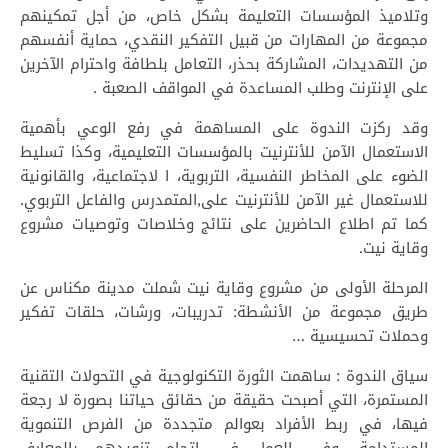
وتلاميذ المؤسسات التعليمة بشكل خاص، من أجل تمكينهم
مجموعة من المهارات من قبيل التفكير النقدي، حماية أنفسهم
من التهديدات، المشاركة بحذر، التعامل بلطافة واحترام الآخرين
على الإنترنت وطلب المساعدة في المواقف الصعبة .
وقد ركزت الندوة على المساهمة في رفع الوعي بأهمية
الاستعمال الآمن للأنترنيت بالمؤسسات التعليمية، وكذا تسليط
الضوء على المخاطر النفسية، التربوية، ا لاجتماعية، والقانونية
للاستعمال غير الآمن للأنترنيت على,المتمدرس والفاعل التربوي.
كما تم اطلاع الحاضرين على نتائج وخلاصات وتوصيات مشروع
وقاية نيت.
المرحلة الأولى من مشروع وقاية نيت شملت مدينة مكناس عن
طريق مجموعة من الأنشطة: تدريبات، ورشات، حلقات تفكير
وحملات تحسيسية …
سياق الندوة : ساهمت الثورة التكنولوجية في التحولات التقنية
المستمرة، التي أصبحت حقيقة من حقائق حياتنا بصورة لا رجعة
فيها، في ربط الأفراد بعوالم متجددة من الفرص التنموية