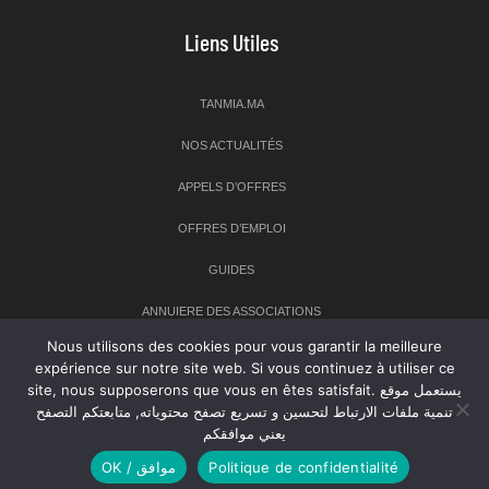
Liens Utiles
TANMIA.MA
NOS ACTUALITÉS
APPELS D’OFFRES
OFFRES D’EMPLOI
GUIDES
ANNUIERE DES ASSOCIATIONS
Nous utilisons des cookies pour vous garantir la meilleure
expérience sur notre site web. Si vous continuez à utiliser ce
Newsletter
site, nous supposerons que vous en êtes satisfait. يستعمل موقع
تنمية ملفات الارتباط لتحسين و تسريع تصفح محتوياته, متابعتكم التصفح
Inscrivez-vous à notre newsletter pour recevoir les dernières
يعني موافقكم
nouvelles sur TANMIA
OK / موافق
Politique de confidentialité