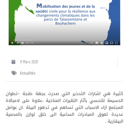
11 Mars 2021
Actualités
كثيرة هي اشارات التحذير التي صدرت بجهة طنجة -تطوان
الحسيمة للتحسي بآثار التغيرات المناخية ،علاوة على لامبالاة
المجتمع ازاء الاسباب التي تساهم في تدهور البيئة .ان عوامل
عديدة تعوق المبادرات الساعية الى خلق توازن بالمحمية
البيقارية .