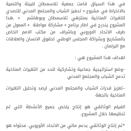
في هذا السياق قامت جمعية تلاسمطان للبيئة والتنمية
بالانخراط في مشروع « تحفيز الشباب والمجتمع المدني للتصدي
للتغيرات المناخية بمنتزهي تلاسمطان وبوهاشم » .هذا
المشروع يندرج في اطار برنامج « مشاركة مواطنة » الممول من
طرف الاتحاد الاوروبي وباشراف من مكتب الامم الخاص
بالمشاريع وبشراكة المجلس الوطني لحقوق الانسان والعلاقات
مع البرلمان .
اهداف هذا المشروع هي :
-وضع استراتيجية جماعية وتشاركية للحد من التغيرات المناخية
تدمج الشباب والمجتمع المدني
-تعزيز قدرات الشباب والمجتمع المدني لرصد وتحليل التغيرات
المناخية بالجهة
الفيلم الوثائقي هو إنتاج يلخص جميع الأنشطة التي تم
تنظيمها خلال المشروع.
*تم إنتاج الوثائقي بدعم مالي من الاتحاد الأوروبي. محتواه هو