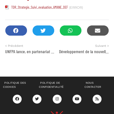
TDR_Strategie_Suivi_evaluation_AMANE_DEF
(ERROR)
< Précédent
Suivant >
UNFPA lance, en partenariat avec le Ministère de la Santé 3 appels à consultation
Développement de la nouvelle stratégie d’AMANE et de la conception d’un système de suivi-évaluation et de collecte des indicateurs d’impact d’AMANE
POLITIQUE DES
POLITIQUE DE
NOUS
COOKIES
CONFIDENTIALITÉ
CONTACTER